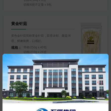
切根/6把不定重 x 8包
黄金针菇
黄色金针菇简称黄金针菇，菇香浓郁、菌盖润
滑、鲜嫩脆爽，口感好。
规格：
带根/250g x 40包
切根/210g x 24盒
切根/2.5Kg x 8包
蟹味菇
蟹味菇味比平菇鲜、肉比滑菇厚、质比香菇韧、
口感佳。
规格：
带根/125g x 48包 纸箱
带根/150g x 40包 泡沫箱
切根/2Kg x 4包 纸箱