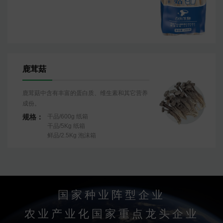
鹿茸菇
鹿茸菇中含有丰富的蛋白质、维生素和其它营养
成份。
规格：
干品/600g 纸箱
干品/5Kg 纸箱
鲜品/2.5Kg 泡沫箱
国家种业阵型企业
农业产业化国家重点龙头企业