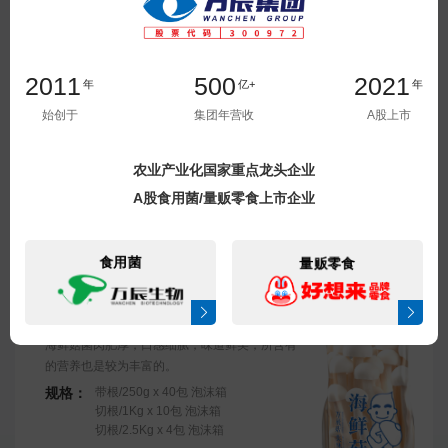
带根/2Kg x 4包 纸箱
2011
500
2021
年
亿+
年
白玉菇
始创于
集团年营收
A股上市
通体洁白，晶莹剔透，口感表现更为优越，菇体
脆嫩鲜滑，清甜可口！
农业产业化国家重点龙头企业
规格：
带根/125g x 48包 纸箱
A股食用菌/量贩零食上市企业
带根/150g x 40包 泡沫箱
切根/2Kg x 4包 纸箱
食用菌
量贩零食
海鲜菇
立即提交
海鲜菇菌肉肥厚，口感细腻，味道鲜美，所含有
的营养也是较为丰富的。
规格：
带根/250g x 40包 泡沫箱
切根/1Kg x 10包 泡沫箱
切根/2.5Kg x 4包 泡沫箱