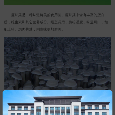
鹿茸菇是一种味道鲜美的食用菌。鹿茸菇中含有丰富的蛋白
质，维生素和其它营养成分。经烹调后，脆松适度，味道可口，如
配上猪、鸡肉共炒，则食味更加鲜美。