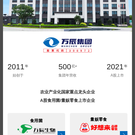
2011
500
2021
年
亿+
年
始创于
集团年营收
A股上市
农业产业化国家重点龙头企业
A股食用菌/量贩零食上市企业
食用菌
量贩零食
立即提交